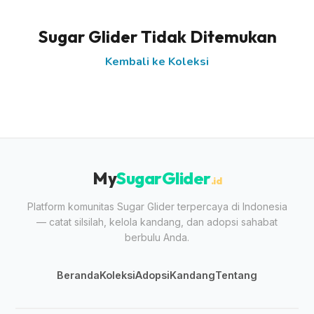
Sugar Glider Tidak Ditemukan
Kembali ke Koleksi
My
SugarGlider
.id
Platform komunitas Sugar Glider terpercaya di Indonesia
— catat silsilah, kelola kandang, dan adopsi sahabat
berbulu Anda.
Beranda
Koleksi
Adopsi
Kandang
Tentang