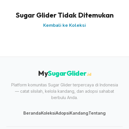
Sugar Glider Tidak Ditemukan
Kembali ke Koleksi
My
SugarGlider
.id
Platform komunitas Sugar Glider terpercaya di Indonesia
— catat silsilah, kelola kandang, dan adopsi sahabat
berbulu Anda.
Beranda
Koleksi
Adopsi
Kandang
Tentang